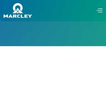
GGV
Liefermodelle für
Solarstrom