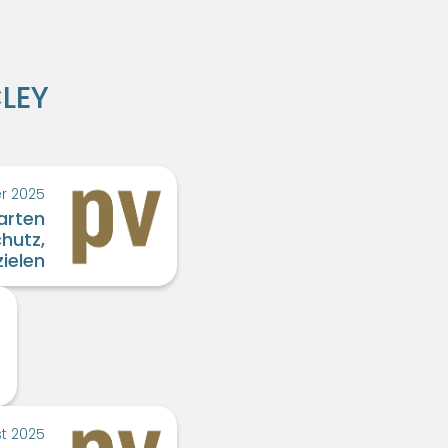
CLEY
r 2025
arten
hutz,
ielen
m
t 2025