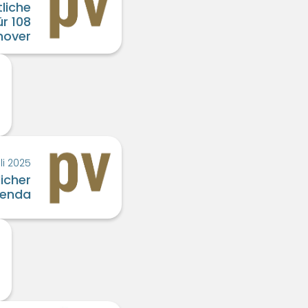
liche
r 108
nover
li 2025
icher
lenda