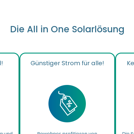
Die All in One Solarlösung
!
Günstiger Strom für alle!
Ke
ng und
Bewohner profitieren von
Die S