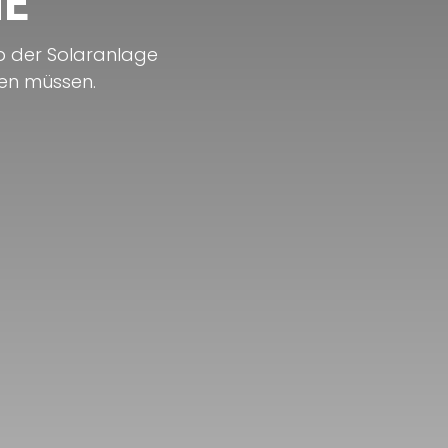
NE
eb der Solaranlage
ren müssen.