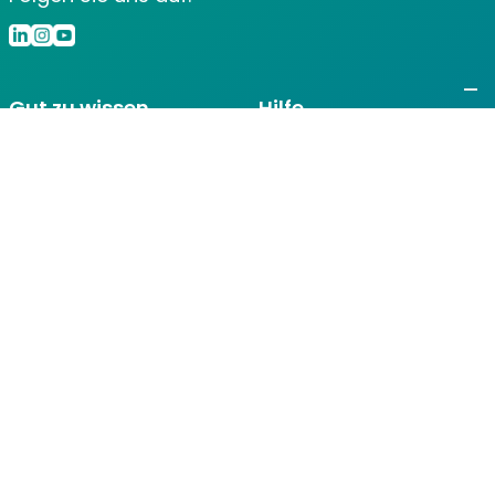
Gut zu wissen
Hilfe
Home
Kundenportal
Unternehmen
FAQ
Team
info@marcley.de
Karriere
0511 51527300
Immer an Ihrer Seite -
für eine nachhaltige Zukunft